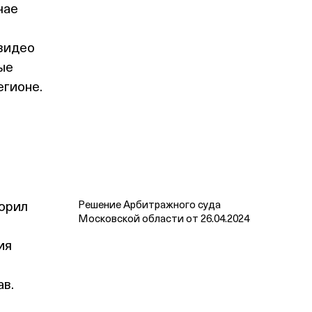
чае
 видео
ые
егионе.
ворил
Решение Арбитражного суда
Московской области от 26.04.2024
ия
ав.