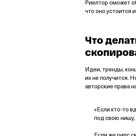
Риелтор сможет об
что оно устоится и
Что делат
скопиров
Идеи, тренды, кон
их не получится. 
авторские права н
«Если кто‑то в
под свою нишу,
Если же рилс с