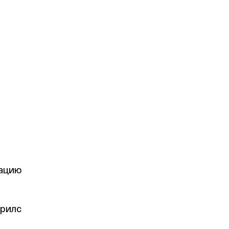
сацию
 рилс