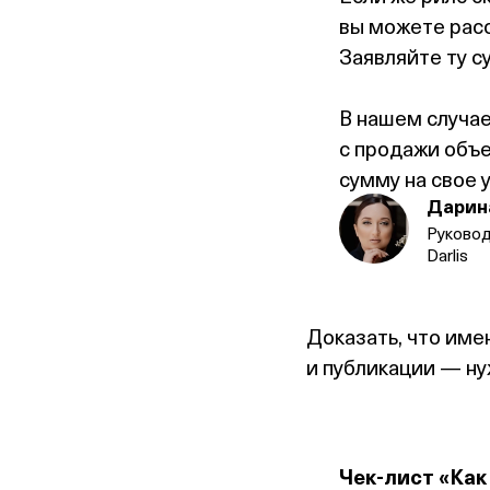
вы можете расс
Заявляйте ту с
В нашем случае
с продажи объе
сумму на свое 
Дарин
Руково
Darlis
Доказать, что име
и публикации — ну
Чек‑лист «Как