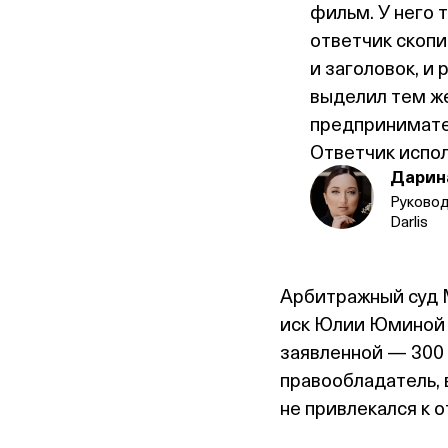
фильм. У него 
ответчик скопи
и заголовок, и
выделил тем ж
предпринимател
Ответчик испол
Дарин
Руково
Darlis
Арбитражный суд 
иск Юлии Юминой и
заявленной — 300 
правообладатель, 
не привлекался к 