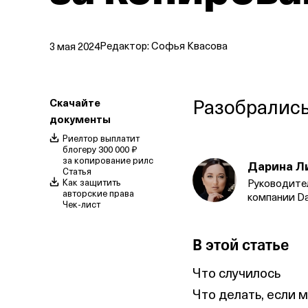
Редактор:
Софья Квасова
3 мая 2024
Разобрались
Скачайте
документы
Риелтор выплатит
блогеру 300 000 ₽
за копирование рилс
Дарина Л
Статья
Как защитить
Руководите
авторские права
компании Dar
чек‑лист
В этой статье
Что случилось
Что делать, если 