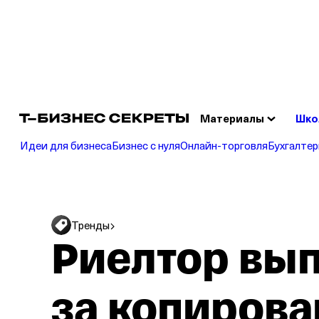
Сч
Отк
Материалы
Шко
Идеи для бизнеса
Бизнес с нуля
Онлайн‑торговля
Бухгалтер
Тренды
Риелтор вып
за копирова