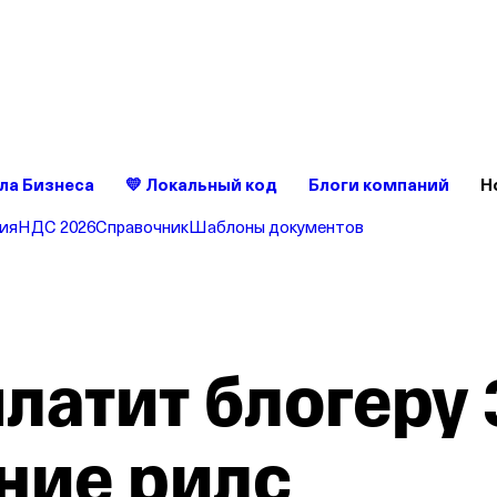
ет без сюрпризов — это удобно
ройте счет в Т‑Бизнесе — без скрытых комиссий и списаний
ла Бизнеса
💛 Локальный код
Блоги компаний
Н
ия
НДС 2026
Справочник
Шаблоны документов
латит блогеру 
ние рилс