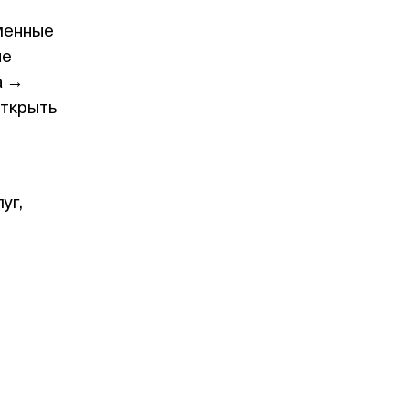
менные
не
а →
открыть
уг,