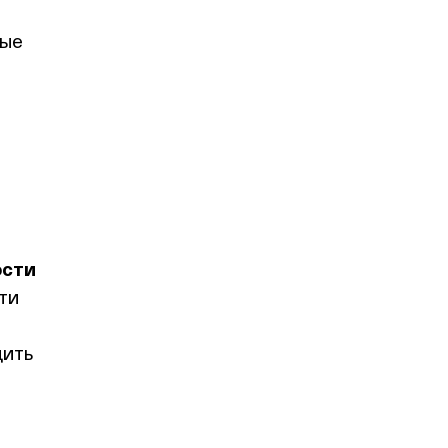
вые
ости
ти
дить