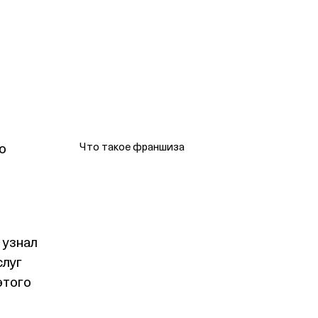
о
Что такое франшиза
 узнал
слуг
этого