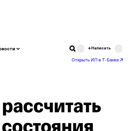
Подробнее
Написать
овости
Открыть ИП в Т‑Банке
 рассчитать
 состояния