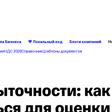
ет без сюрпризов — это удобно
ройте счет в Т‑Бизнесе — без скрытых комиссий и списаний
ла Бизнеса
💛 Локальный код
Блоги компаний
Н
ия
НДС 2026
Справочник
Шаблоны документов
ыточности: как
ься для оценки