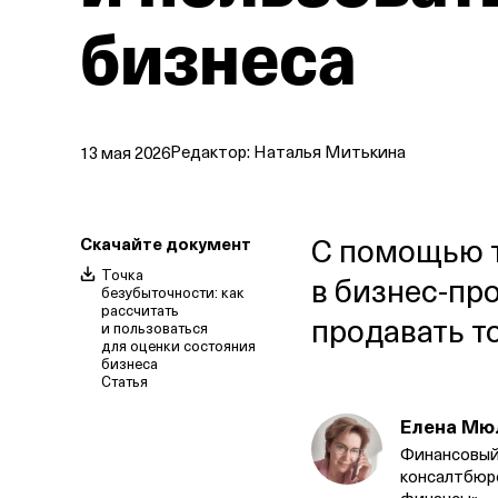
бизнеса
Редактор:
Наталья Митькина
13 мая 2026
С помощью т
Скачайте документ
Точка
в бизнес‑про
безубыточности: как
рассчитать
продавать то
и пользоваться
для оценки состояния
бизнеса
Статья
Елена Мю
Финансовый
консалтбю