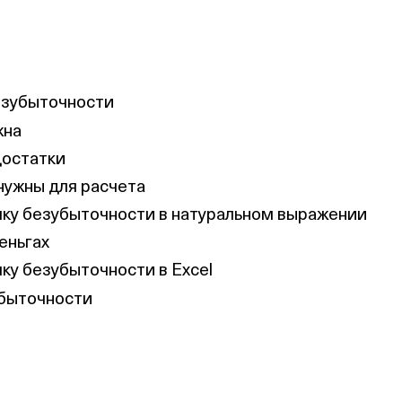
езубыточности
жна
достатки
нужны для расчета
чку безубыточности в натуральном выражении
еньгах
чку безубыточности в Excel
убыточности