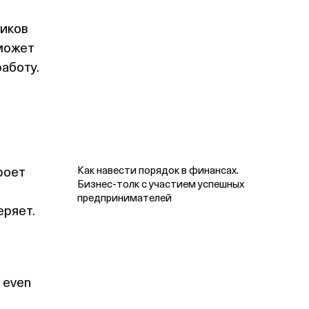
ников
оможет
аботу.
роет
Как навести порядок в финансах.
Бизнес‑толк с участием успешных
предпринимателей
еряет.
 even