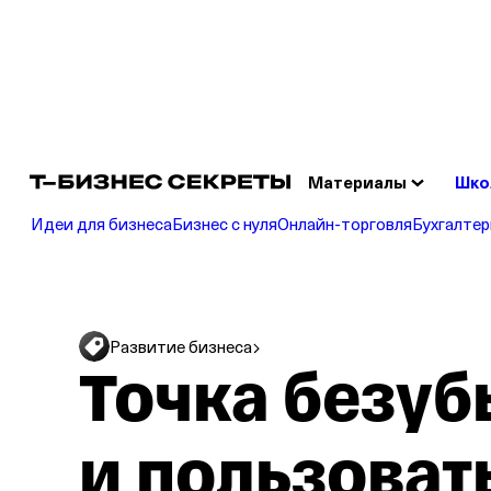
Сч
Отк
Материалы
Шко
Идеи для бизнеса
Бизнес с нуля
Онлайн‑торговля
Бухгалтер
Развитие бизнеса
Точка безуб
и пользоват