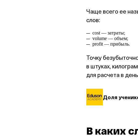
Чаще всего ее наз
слов:
cost — затраты;
volume — объем;
profit — прибыль.
Точку безубыточно
в штуках, килогра
для расчета в день
Доля ученико
В каких с