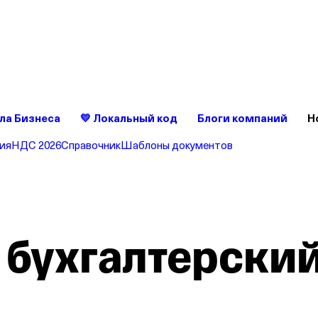
ет без сюрпризов — это удобно
ройте счет в Т‑Бизнесе — без скрытых комиссий и списаний
ла Бизнеса
💛 Локальный код
Блоги компаний
Н
ия
НДС 2026
Справочник
Шаблоны документов
 бухгалтерский