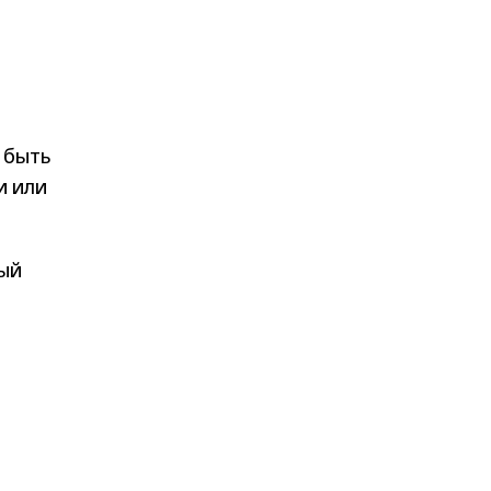
 быть
и или
тый