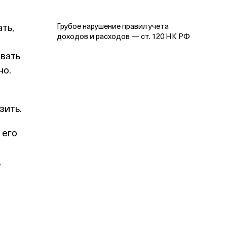
ть,
Грубое нарушение правил учета
доходов и расходов — ст. 120 НК РФ
овать
но.
зить.
 его
,