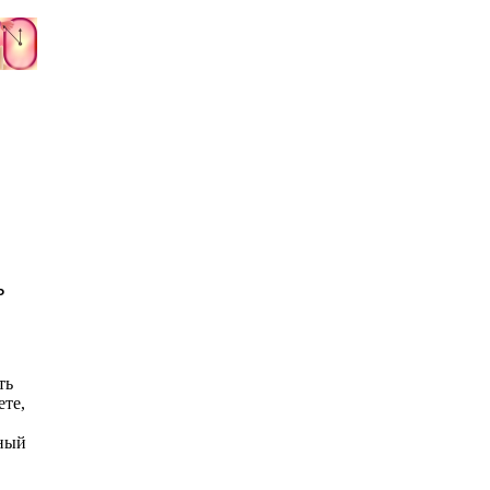
ь
ть
ете,
нный