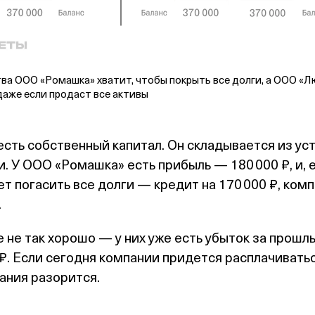
а ООО «Ромашка» хватит, чтобы покрыть все долги, а ООО «Л
даже если продаст все активы
есть собственный капитал. Он складывается из ус
и. У ООО «Ромашка» есть прибыль — 180 000 ₽, и, 
ет погасить все долги — кредит на 170 000 ₽, ком
.
 не так хорошо — у них уже есть убыток за прошл
₽. Если сегодня компании придется расплачивать
пания разорится.