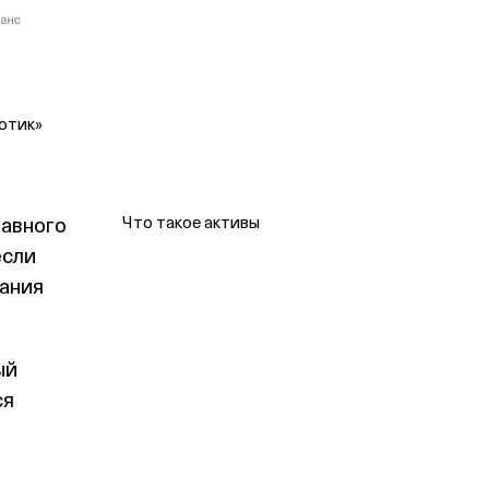
ютик»
тавного
Что такое активы
если
пания
ый
ся