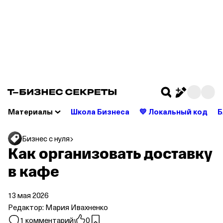
Откройте счет в Т‑Бизнесе — без скрытых
комиссий и списаний
Подробнее
Материалы
Школа Бизнеса
💛 Локальный код
Б
Бизнес с нуля
Как организовать доставку
в кафе
13 мая 2026
Редактор:
Мария Ивахненко
1 комментарий
0