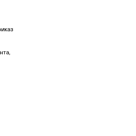
риказ
нта,