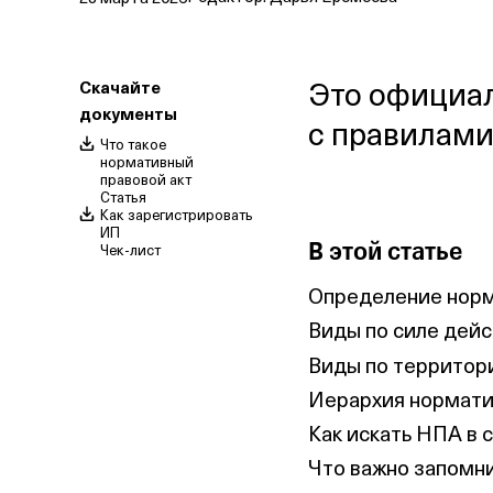
Это официал
Скачайте
документы
с правилами
Что такое
нормативный
правовой акт
Статья
Как зарегистрировать
ИП
В этой статье
чек‑лист
Определение норм
Виды по силе дей
Виды по территор
Иерархия нормати
Как искать НПА в 
Что важно запомн