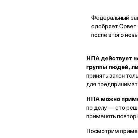
Федеральный зак
одобряет Совет 
после этого новы
НПА действует не
группы людей, ли
принять закон тол
для предпринимат
НПА можно приме
по делу — это реш
применять повтор
Посмотрим пример