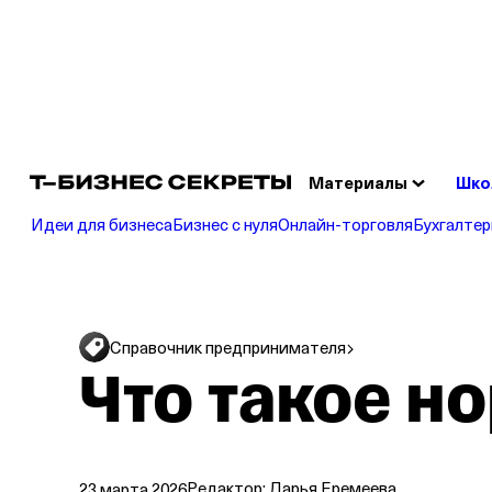
Сч
Отк
Материалы
Шко
Идеи для бизнеса
Бизнес с нуля
Онлайн‑торговля
Бухгалтер
Справочник предпринимателя
Что такое н
Редактор:
Дарья Еремеева
23 марта 2026