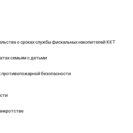
льства о сроках службы фискальных накопителей ККТ
латах семьям с детьми
х противопожарной безопасности
асти
анкротстве