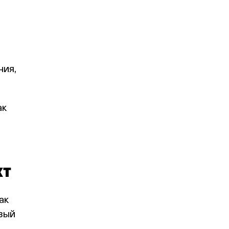
ния,
ак
кт
ак
овый