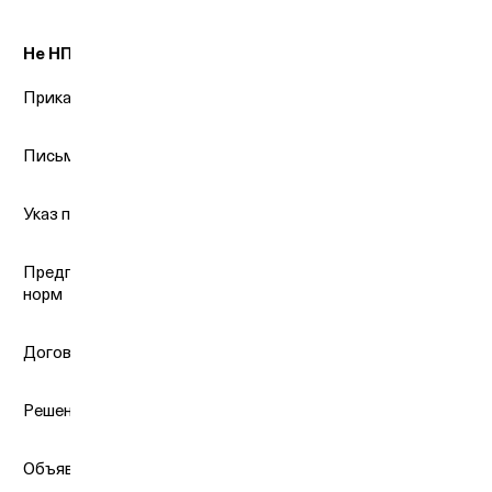
Не НПА
Приказ об увольнении инженера Карпова из коммунальной
Письмо правительства и любого другого ведомства, напр
Указ президента о присвоении звания Героя Труда граждан
Предписание МЧС для ООО «Ромашка» об устранении нару
норм
Договор аренды с комитетом по имуществу Ростовской об
Решение суда по делу о признании ИП Каменской банкрото
Объявление итогов проведения торгов на земельный учас