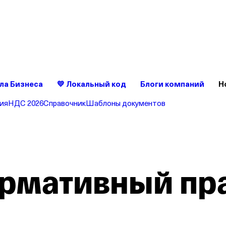
ет без сюрпризов — это удобно
ройте счет в Т‑Бизнесе — без скрытых комиссий и списаний
ла Бизнеса
💛 Локальный код
Блоги компаний
Н
ия
НДС 2026
Справочник
Шаблоны документов
ормативный пр