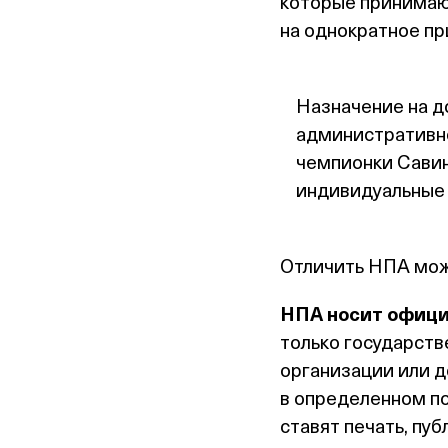
которые принимают
на однократное пр
Назначение на д
административно
чемпионки Савин
индивидуальные 
Отличить НПА мож
НПА носит офици
только государств
организации или 
в определенном по
ставят печать, пу