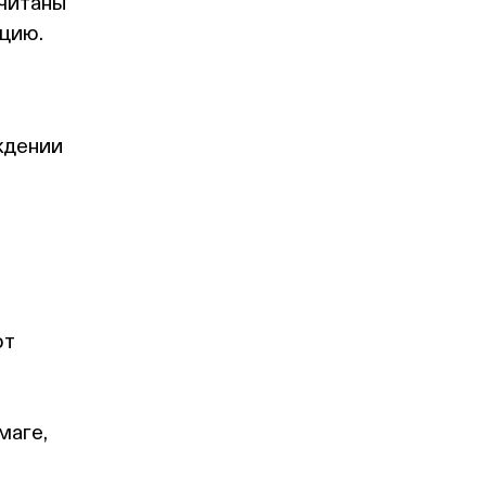
считаны
ацию.
ждении
ют
маге,