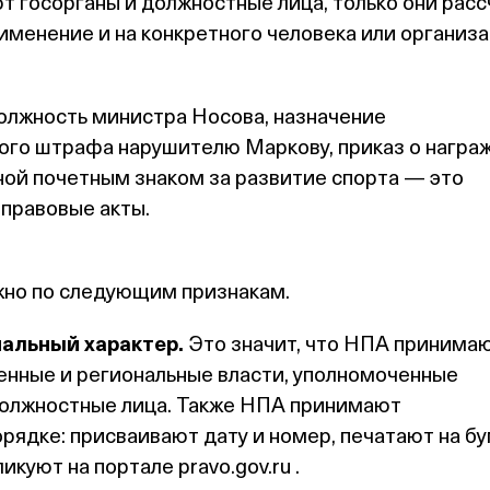
 госорганы и должностные лица, только они рас
именение и на конкретного человека или организ
олжность министра Носова, назначение
го штрафа нарушителю Маркову, приказ о награ
ой почетным знаком за развитие спорта — это
правовые акты.
но по следующим признакам.
альный характер.
Это значит, что НПА принима
енные и региональные власти, уполномоченные
должностные лица. Также НПА принимают
рядке: присваивают дату и номер, печатают на бу
бликуют на портале
pravo.gov.ru
.