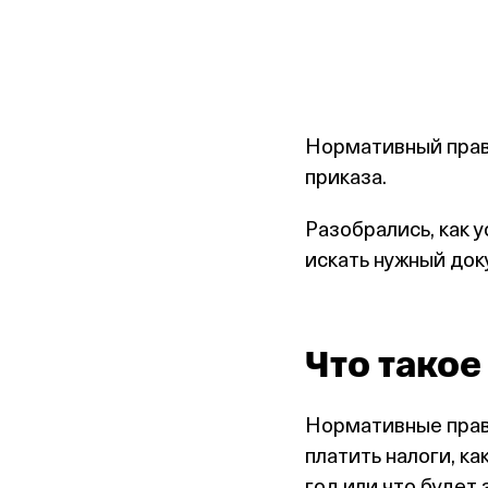
Нормативный право
приказа.
Разобрались, как 
искать нужный док
Что тако
Нормативные право
платить налоги, ка
год или что будет