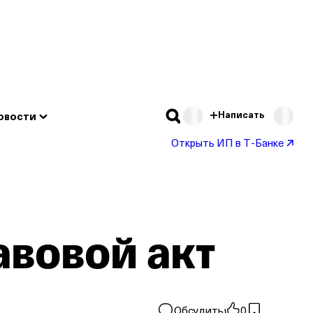
Подробнее
Написать
овости
Открыть ИП в Т‑Банке
авовой акт
Обсудить
0