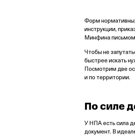
Форм нормативных 
инструкции, приказ
Минфина письмом,
Чтобы не запутать
быстрее искать ну
Посмотрим две ос
и по территории.
По силе 
У НПА есть сила д
документ. В идеал