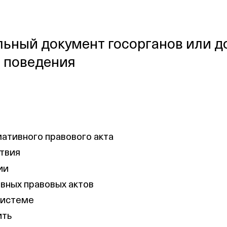
ьный документ госорганов или д
 поведения
ативного правового акта
ствия
ии
вных правовых актов
системе
ить