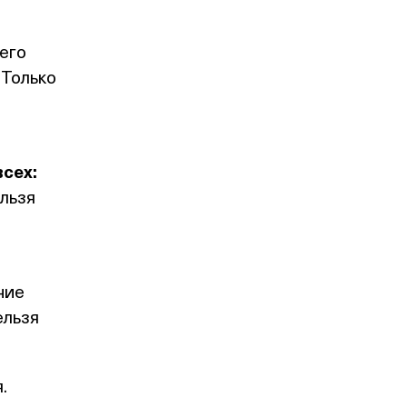
его
 Только
всех:
льзя
ние
ельзя
.