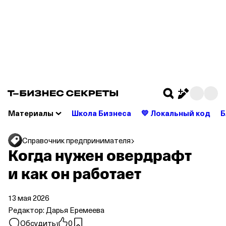
Откройте счет в Т‑Бизнесе — без скрытых
комиссий и списаний
Подробнее
Материалы
Школа Бизнеса
💛 Локальный код
Б
Справочник предпринимателя
Когда нужен овердрафт
и как он работает
13 мая 2026
Редактор:
Дарья Еремеева
Обсудить
0