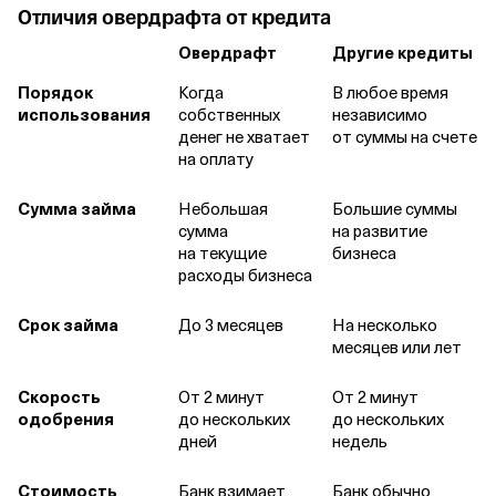
Отличия овердрафта от кредита
Овердрафт
Другие кредиты
Порядок
Когда
В любое время
использования
собственных
независимо
денег не хватает
от суммы на счете
на оплату
Сумма займа
Небольшая
Большие суммы
сумма
на развитие
на текущие
бизнеса
расходы бизнеса
Срок займа
До 3 месяцев
На несколько
месяцев или лет
Скорость
От 2 минут
От 2 минут
одобрения
до нескольких
до нескольких
дней
недель
Стоимость
Банк взимает
Банк обычно