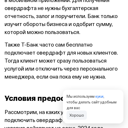
овердрафта не нужны бухгалтерская
отчетность, залог и поручители. Банк только
изучит обороты бизнеса и одобрит сумму,
которой можно пользоваться.
Также Т⁠-⁠Банк часто сам бесплатно
подключает овердрафт для новых клиентов.
Тогда клиент может сразу пользоваться
услугой или отключить через персонального
менеджера, если она пока ему не нужна.
Мы используем
куки
,
Условия предоставления
чтобы делать сайт удобным
для вас
Рассмотрим, на каких условиях можно
Хорошо
подключить овердрафт в Т⁠-⁠Банке. Эти
условия действуют на осень 2024 года,