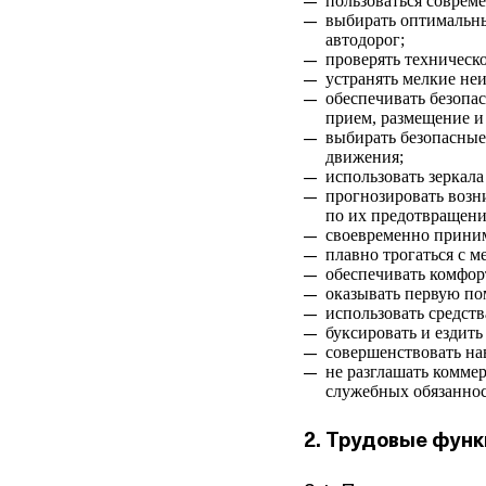
пользоваться соврем
выбирать оптимальны
автодорог;
проверять техническо
устранять мелкие неи
обеспечивать безопас
прием, размещение и
выбирать безопасные
движения;
использовать зеркала
прогнозировать возн
по их предотвращен
своевременно приним
плавно трогаться с ме
обеспечивать комфор
оказывать первую п
использовать средст
буксировать и ездить
совершенствовать на
не разглашать комм
служебных обязаннос
2. Трудовые фун