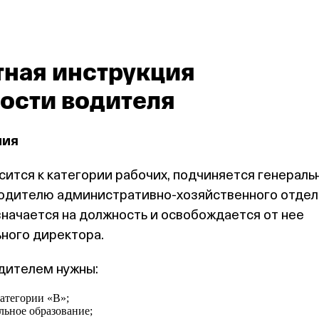
ная инструкция
ности водителя
ния
осится к категории рабочих, подчиняется генерал
водителю административно‑хозяйственного отдел
значается на должность и освобождается от нее
ного директора.
одителем нужны:
категории «В»;
льное образование;