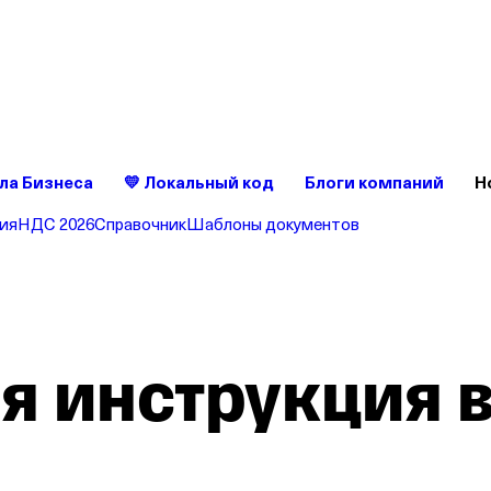
ет без сюрпризов — это удобно
ройте счет в Т‑Бизнесе — без скрытых комиссий и списаний
ла Бизнеса
💛 Локальный код
Блоги компаний
Н
ия
НДС 2026
Справочник
Шаблоны документов
я инструкция 