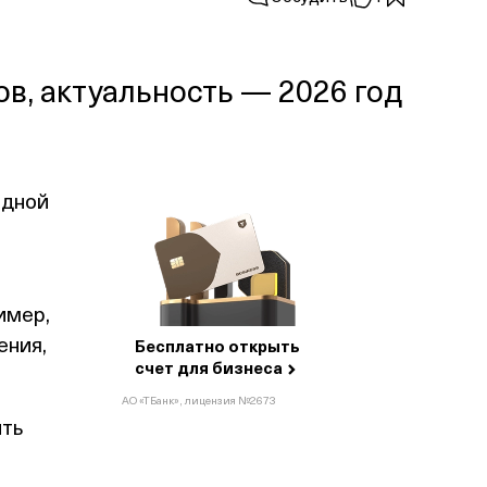
в, актуальность — 2026 год
одной
имер,
ения,
Бесплатно открыть
счет для
бизнеса
АО «ТБанк», лицензия №2673
ть