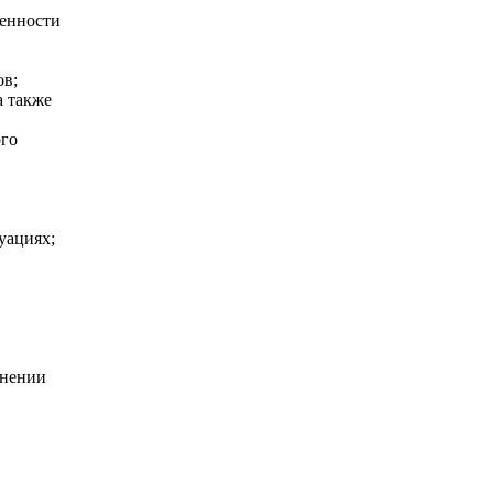
женности
ов;
а также
ого
уациях;
лнении