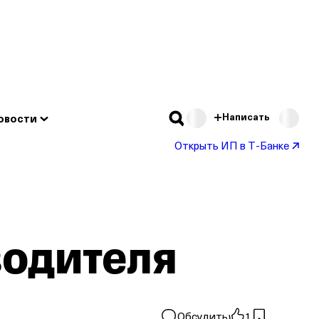
Подробнее
Написать
овости
Открыть ИП в Т‑Банке
водителя
Обсудить
1