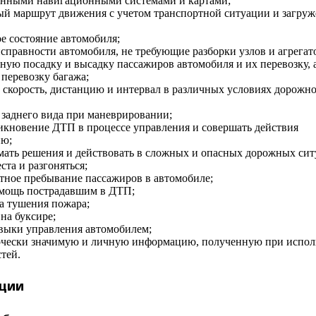
енными навигационными системами и картами;
й маршрут движения с учетом транспортной ситуации и загру
е состояние автомобиля;
справности автомобиля, не требующие разборки узлов и агрегат
ную посадку и высадку пассажиров автомобиля и их перевозку, 
 перевозку багажа;
 скорость, дистанцию и интервал в различных условиях дорожн
 заднего вида при маневрировании;
икновение ДТП в процессе управления и совершать действия
ию;
ать решения и действовать в сложных и опасных дорожных сит
ста и разгоняться;
тное пребывание пассажиров в автомобиле;
омощь пострадавшим в ДТП;
ва тушения пожара;
 на буксире;
выки управления автомобилем;
ерчески значимую и личную информацию, полученную при испо
тей.
кции