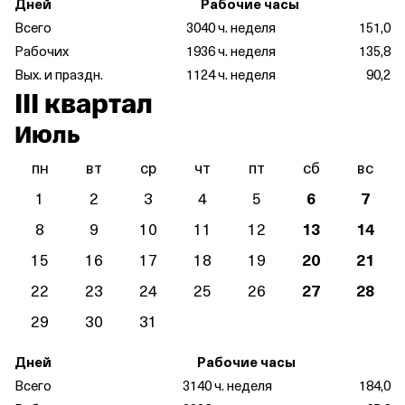
Дней
Рабочие часы
Всего
30
40 ч. неделя
151,0
Рабочих
19
36 ч. неделя
135,8
Вых. и праздн.
11
24 ч. неделя
90,2
III квартал
Июль
пн
вт
ср
чт
пт
сб
вс
1
2
3
4
5
6
7
8
9
10
11
12
13
14
15
16
17
18
19
20
21
22
23
24
25
26
27
28
29
30
31
Дней
Рабочие часы
Всего
31
40 ч. неделя
184,0