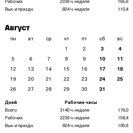
Рабочих
23
36 ч. неделя
165,6
Вых. и праздн.
8
24 ч. неделя
110,4
Август
пн
вт
ср
чт
пт
сб
вс
1
2
3
4
5
6
7
8
9
10
11
12
13
14
15
16
17
18
19
20
21
22
23
24
25
26
27
28
29
30
31
Дней
Рабочие часы
Всего
31
40 ч. неделя
176,0
Рабочих
22
36 ч. неделя
158,4
Вых. и праздн.
9
24 ч. неделя
105,6