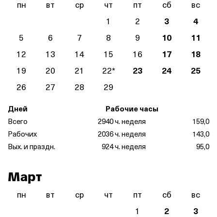
пн
вт
ср
чт
пт
сб
вс
1
2
3
4
5
6
7
8
9
10
11
12
13
14
15
16
17
18
19
20
21
22
*
23
24
25
26
27
28
29
Дней
Рабочие часы
Всего
29
40 ч. неделя
159,0
Рабочих
20
36 ч. неделя
143,0
Вых. и праздн.
9
24 ч. неделя
95,0
Март
пн
вт
ср
чт
пт
сб
вс
1
2
3