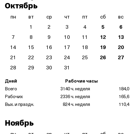
Октябрь
пн
вт
ср
чт
пт
сб
вс
1
2
3
4
5
6
7
8
9
10
11
12
13
14
15
16
17
18
19
20
21
22
23
24
25
26
27
28
29
30
31
Дней
Рабочие часы
Всего
31
40 ч. неделя
184,0
Рабочих
23
36 ч. неделя
165,6
Вых. и праздн.
8
24 ч. неделя
110,4
Ноябрь
пн
вт
ср
чт
пт
сб
вс