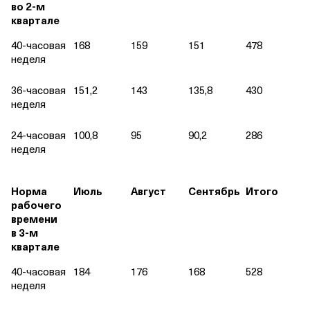
во 2‑м
квартале
40‑часовая
168
159
151
478
неделя
36‑часовая
151,2
143
135,8
430
неделя
24‑часовая
100,8
95
90,2
286
неделя
Норма
Июль
Август
Сентябрь
Итого
рабочего
времени
в 3‑м
квартале
40‑часовая
184
176
168
528
неделя