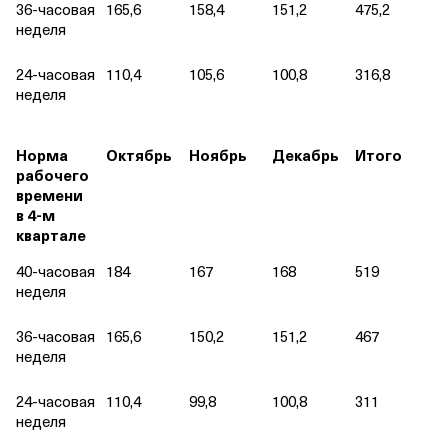
36‑часовая
165,6
158,4
151,2
475,2
неделя
24‑часовая
110,4
105,6
100,8
316,8
неделя
Норма
Октябрь
Ноябрь
Декабрь
Итого
рабочего
времени
в 4‑м
квартале
40‑часовая
184
167
168
519
неделя
36‑часовая
165,6
150,2
151,2
467
неделя
24‑часовая
110,4
99,8
100,8
311
неделя