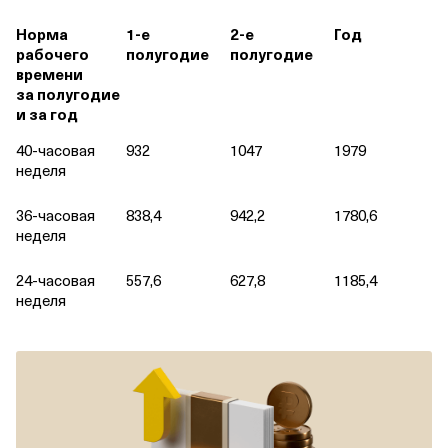
Норма
1‑е
2‑е
Год
рабочего
полугодие
полугодие
времени
за полугодие
и за год
40‑часовая
932
1047
1979
неделя
36‑часовая
838,4
942,2
1780,6
неделя
24‑часовая
557,6
627,8
1185,4
неделя